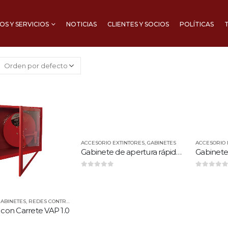
S Y SERVICIOS
NOTICIAS
CLIENTES Y SOCIOS
POLÍTICAS
ACCESORIO EXTINTORES
,
GABINETES
ACCESORIO 
Gabinete de apertura rápida QDE
0
out of 5
0
out of 5
GABINETES
,
REDES CONTRA INCENDIO
,
VIGHILE
con Carrete VAP 1.0