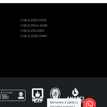
(+56 2) 2525-0976
(+56 2) 2904-5468
(+56 2) 2511-2530
(+56 2) 2256-0980
Bienvenido a vighile.cl,
Necesitas asesoría?