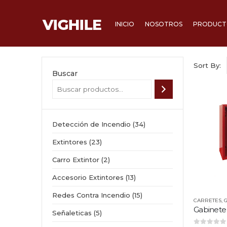
INICIO
NOSOTROS
PRODUCTO
Sort By:
Buscar
34
Detección de Incendio
34
productos
23
Extintores
23
productos
2
Carro Extintor
2
productos
13
Accesorio Extintores
13
productos
15
Redes Contra Incendio
15
CARRETES
,
productos
Gabinete 
5
Señaleticas
5
productos