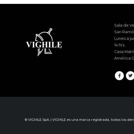
Sala de Ve
San Ramón
Lunes a ju
14 hrs.
Casa Matri
América C
© VIGHILE SpA. | VIGHILE es una marca registrada, todos los de