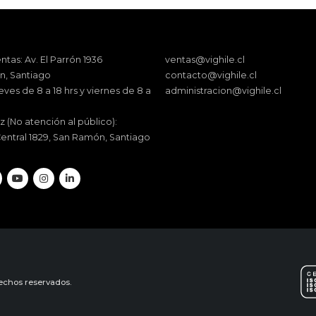
ntas: Av. El Parrón 1936
ventas@vighile.cl
, Santiago
contacto@vighile.cl
eves de 8 a 18 hrs y viernes de 8 a
administracion@vighile.cl
z (No atención al público):
entral 1829, San Ramón, Santiago
rechos reservados.