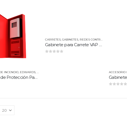
CARRETES
,
GABINETES
,
REDES CONTRA INCENDIO
,
VIGH
Gabinete para Carrete VAP 1.0
0
out of 5
DE INCENDIO
,
EDWARDS
,
GABINETES
,
VIGHILE
ACCESORIO 
Gabinete de Protección Panel iO/BPS
0
out of 5