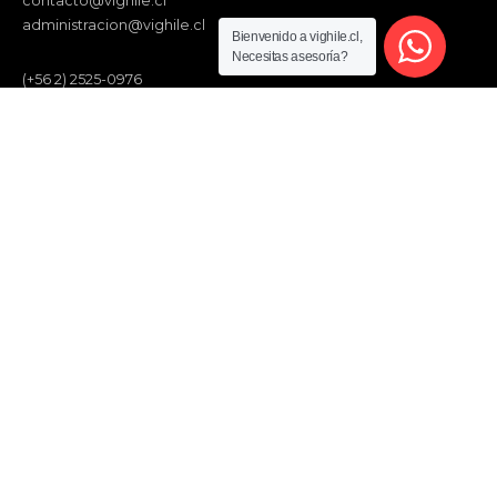
contacto@vighile.cl
administracion@vighile.cl
Bienvenido a vighile.cl,
Necesitas asesoría?
(+56 2) 2525-0976
(+56 2) 2904-5468
(+56 2) 2511-2530
(+56 2) 2256-0980
© VIGHILE SpA. | VIGHILE es una marca registrada, todos los derechos
reservados.