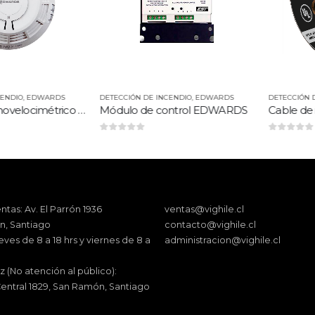
O
,
EDWARDS
DETECCIÓN DE INCENDIO
,
EDWARDS
DETECCIÓN DE IN
Detector termovelocimétrico inteligente EDWARDS
Módulo de control EDWARDS
0
out of 5
0
out of 5
ntas: Av. El Parrón 1936
ventas@vighile.cl
, Santiago
contacto@vighile.cl
eves de 8 a 18 hrs y viernes de 8 a
administracion@vighile.cl
z (No atención al público):
entral 1829, San Ramón, Santiago