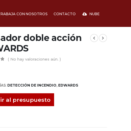
TRABAJA CON NOSOTROS
CONTACTO
NUBE
sador doble acción
WARDS
( No hay valoraciones aún. )
5
ÍAS:
DETECCIÓN DE INCENDIO
,
EDWARDS
ir al presupuesto