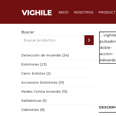
INICIO
NOSOTROS
PRODUCTO
Buscar
34
Detección de Incendio
34
productos
23
Extintores
23
productos
2
Carro Extintor
2
productos
13
Accesorio Extintores
13
productos
15
Redes Contra Incendio
15
productos
5
Señaleticas
5
productos
DESCRIP
8
Gabinetes
8
productos