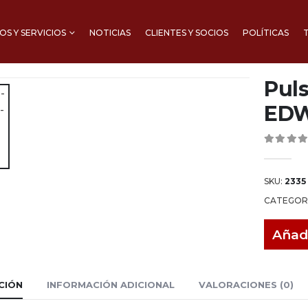
S Y SERVICIOS
NOTICIAS
CLIENTES Y SOCIOS
POLÍTICAS
Pul
ED
0
out of 
SKU:
2335
CATEGOR
Añad
CIÓN
INFORMACIÓN ADICIONAL
VALORACIONES (0)