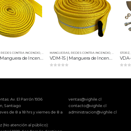
NTRA INCENDIO
,
STREK
MANGUERAS
,
REDES CONTRA INCENDIO
,
STREK
STORZ
,
STREK
,
RE
VDM-60 | Manguera de Incendio Strek
VDM-15 | Manguera de Incendio Strek
0
out of 5
0
out of 5
ntas: Av. El Parrón 1936
ventas@vighile.cl
, Santiago
contacto@vighile.cl
eves de 8 a 18 hrs y viernes de 8 a
administracion@vighile.cl
z (No atención al público):