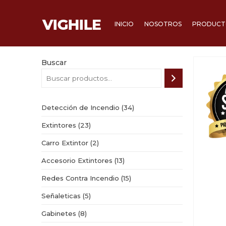
INICIO
NOSOTROS
PRODUCTO
Buscar
34
Detección de Incendio
34
productos
23
Extintores
23
productos
2
Carro Extintor
2
productos
13
Accesorio Extintores
13
productos
15
Redes Contra Incendio
15
productos
5
Señaleticas
5
productos
8
Gabinetes
8
productos