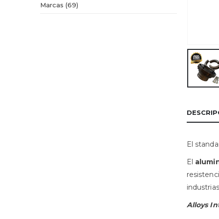
69
Marcas
69
productos
DESCRIP
El standa
El
alumi
resistenc
industrias
Alloys In