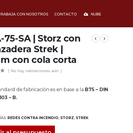
TRABAJA CON NOSOTROS
CONTACTO
NUBE
75-SA | Storz con
zadera Strek |
m con cola corta
( No hay valoraciones aún. )
5
ndard de fabricación es en base a la
B75 – DIN
303 – B
.
ÍAS:
REDES CONTRA INCENDIO
,
STORZ
,
STREK
ir al presupuesto