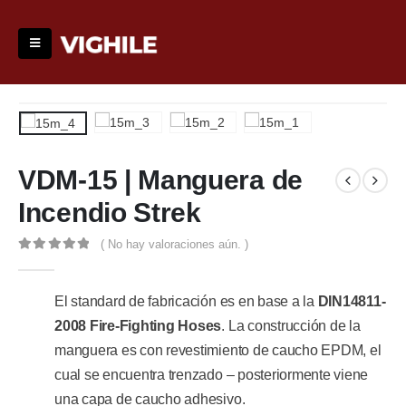
VDM-15 | Manguera de
Incendio Strek
( No hay valoraciones aún. )
0
out of 5
El standard de fabricación es en base a la
DIN14811-
2008 Fire-Fighting Hoses
. La construcción de la
manguera es con revestimiento de caucho EPDM, el
cual se encuentra trenzado – posteriormente viene
una capa de caucho adhesivo.